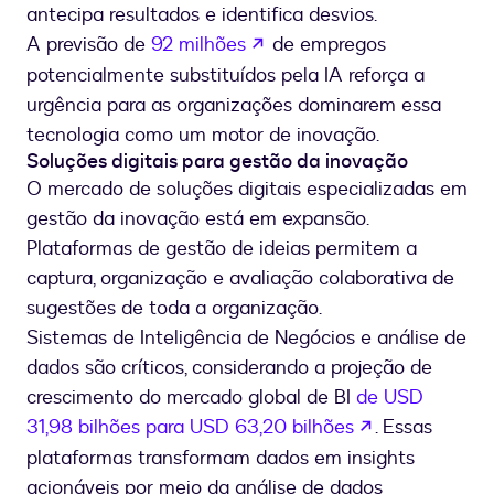
antecipa resultados e identifica desvios.
se abre en una nueva pes
A previsão de
92 milhões
de empregos
potencialmente substituídos pela IA reforça a
urgência para as organizações dominarem essa
tecnologia como um motor de inovação.
Soluções digitais para gestão da inovação
O mercado de soluções digitais especializadas em
gestão da inovação está em expansão.
Plataformas de gestão de ideias permitem a
captura, organização e avaliação colaborativa de
sugestões de toda a organização.
Sistemas de Inteligência de Negócios e análise de
dados são críticos, considerando a projeção de
crescimento do mercado global de BI
de USD
se abre en u
31,98 bilhões para USD 63,20 bilhões
. Essas
plataformas transformam dados em insights
acionáveis por meio da análise de dados