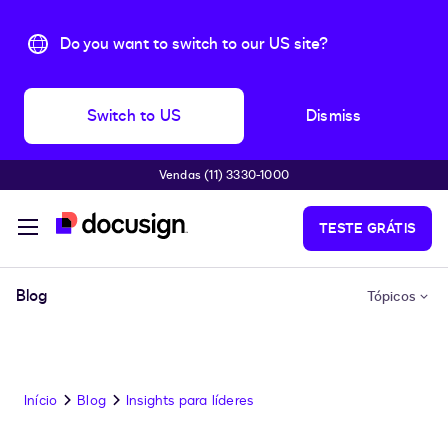
Do you want to switch to our US site?
Switch to US
Dismiss
Vendas (11) 3330-1000
Pular para o conteúdo principal
TESTE GRÁTIS
Blog
Tópicos
Início
Blog
Insights para líderes