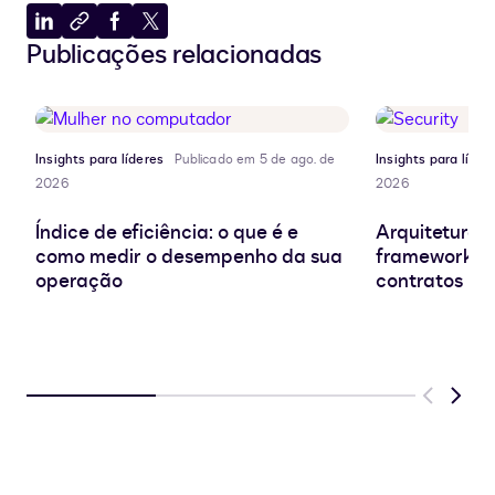
Compartilhar
Copiar
Compartilhar
Compartilhar
Publicações relacionadas
no
para
no
no
LinkedIn
a
Facebook
X
área
de
transferência
Insights para líderes
Publicado em 5 de ago. de
Insights para líder
2026
2026
Índice de eficiência: o que é e
Arquitetura d
como medir o desempenho da sua
frameworks e
operação
contratos
Previous
Next