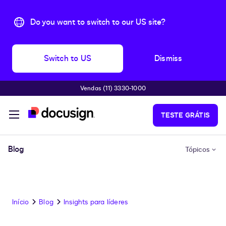
Do you want to switch to our US site?
Switch to US
Dismiss
Vendas (11) 3330-1000
Pular para o conteúdo principal
TESTE GRÁTIS
Blog
Tópicos
Início
Blog
Insights para líderes