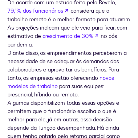
De acordo com um estudo feito pela Revelo,
se abre en una nueva pesta
79,1% dos funcionários
considera que o
trabalho remoto é o melhor formato para atuarem.
As projeções indicam que ele veio para ficar, com
se abre en una
estimativa de
crescimento de 30%
no pós
pandemia.
Diante disso, os empreendimentos perceberam a
necessidade de se adequar às demandas dos
colaboradores e aproveitar os benefícios. Para
tanto, as empresas estão oferecendo
novos
modelos de trabalho
para suas equipes:
presencial, híbrido ou remoto.
Algumas disponibilizam todas essas opções e
permitem que o funcionário escolha o que é
melhor para ele, já em outras, essa decisão
depende da função desempenhada. Há ainda
quem tenha optado pelo retorno parcial como