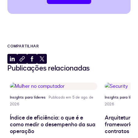
COMPARTILHAR
Compartilhar
Copiar
Compartilhar
Compartilhar
Publicações relacionadas
no
para
no
no
LinkedIn
a
Facebook
X
área
de
transferência
Insights para líderes
Publicado em 5 de ago. de
Insights para líder
2026
2026
Índice de eficiência: o que é e
Arquitetura d
como medir o desempenho da sua
frameworks e
operação
contratos