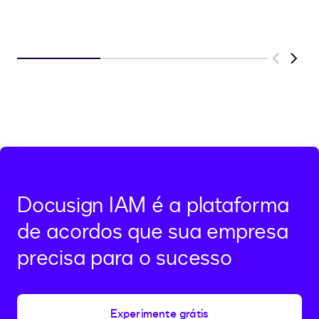
Previous
Next
Docusign IAM é a plataforma
de acordos que sua empresa
precisa para o sucesso
Experimente grátis