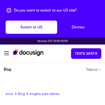
Do you want to switch to our US site?
Switch to US
Dismiss
Vendas (11) 3330-1000
Pular para o conteúdo principal
TESTE GRÁTIS
Blog
Tópicos
Início
Blog
Insights para líderes