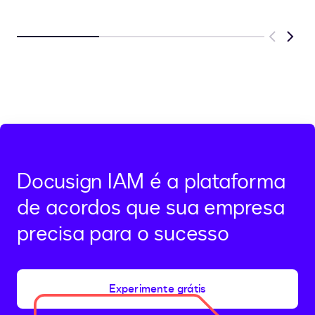
Previous
Next
Docusign IAM é a plataforma
de acordos que sua empresa
precisa para o sucesso
Experimente grátis