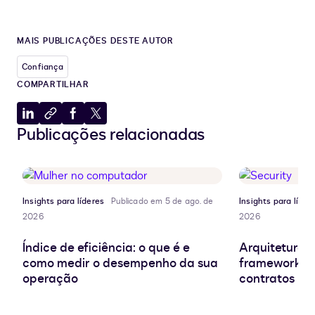
MAIS PUBLICAÇÕES DESTE AUTOR
Confiança
COMPARTILHAR
Compartilhar
Copiar
Compartilhar
Compartilhar
Publicações relacionadas
no
para
no
no
LinkedIn
a
Facebook
X
área
de
transferência
Insights para líderes
Publicado em 5 de ago. de
Insights para líder
2026
2026
Índice de eficiência: o que é e
Arquitetura d
como medir o desempenho da sua
frameworks e
operação
contratos