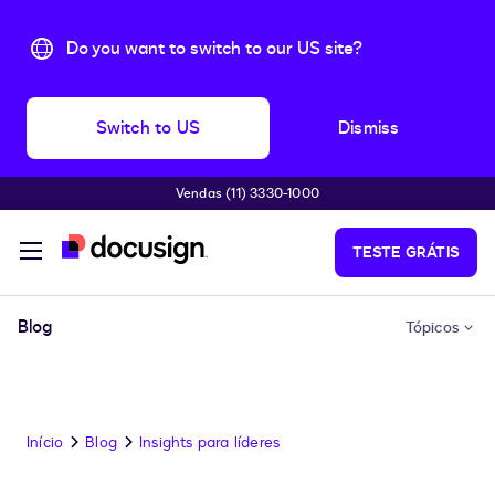
Do you want to switch to our US site?
Switch to US
Dismiss
Vendas (11) 3330-1000
Pular para o conteúdo principal
TESTE GRÁTIS
Blog
Tópicos
Início
Blog
Insights para líderes