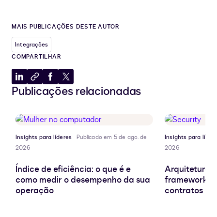
MAIS PUBLICAÇÕES DESTE AUTOR
Integrações
COMPARTILHAR
Compartilhar
Copiar
Compartilhar
Compartilhar
Publicações relacionadas
no
para
no
no
LinkedIn
a
Facebook
X
área
de
transferência
Insights para líderes
Publicado em 5 de ago. de
Insights para líder
2026
2026
Índice de eficiência: o que é e
Arquitetura d
como medir o desempenho da sua
frameworks e
operação
contratos