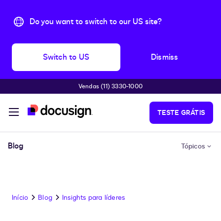
Do you want to switch to our US site?
Switch to US
Dismiss
Vendas (11) 3330-1000
Pular para o conteúdo principal
TESTE GRÁTIS
Blog
Tópicos
Início
Blog
Insights para líderes