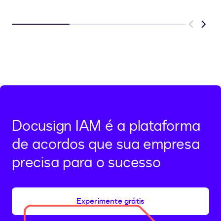
Previous
Next
Docusign IAM é a plataforma
de acordos que sua empresa
precisa para o sucesso
Experimente grátis