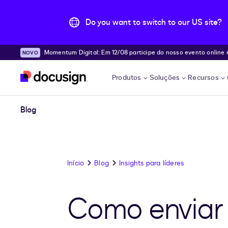
Do you want to switch to our US site?
Momentum Digital: Em 12/08 participe do nosso evento online e desc
Pular para o conteúdo principal
e!
Produtos
Soluções
Recursos
Blog
Início
Blog
Insights para líderes
Como enviar 