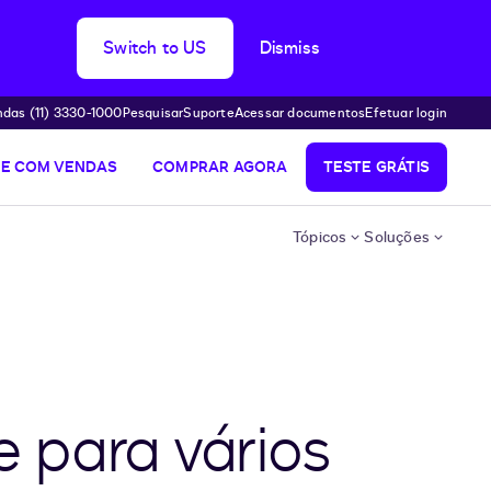
Switch to US
Dismiss
das (11) 3330-1000
Pesquisar
Suporte
Acessar documentos
Efetuar login
LE COM VENDAS
COMPRAR AGORA
TESTE GRÁTIS
Tópicos
Soluções
e para vários