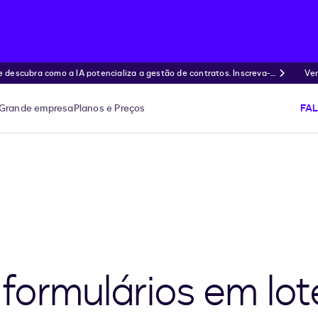
ubra como a IA potencializa a gestão de contratos. Inscreva-s
Ven
Grande empresa
Planos e Preços
FA
formulários em lot