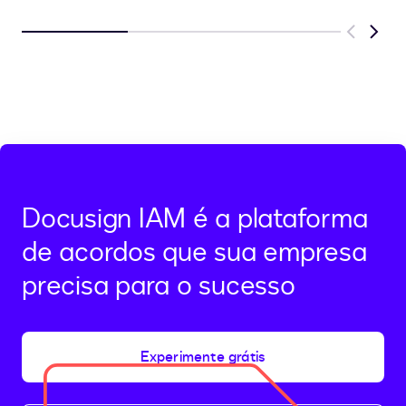
Previous
Next
Docusign IAM é a plataforma
de acordos que sua empresa
precisa para o sucesso
Experimente grátis