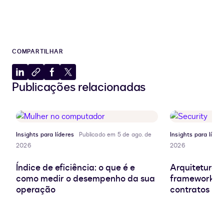
COMPARTILHAR
Compartilhar
Copiar
Compartilhar
Compartilhar
Publicações relacionadas
no
para
no
no
LinkedIn
a
Facebook
X
área
de
transferência
Insights para líderes
Publicado em 5 de ago. de
Insights para líder
2026
2026
Índice de eficiência: o que é e
Arquitetura d
como medir o desempenho da sua
frameworks e
operação
contratos