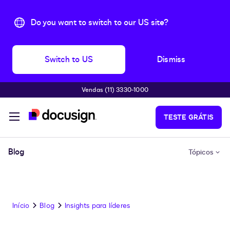
Do you want to switch to our US site?
Switch to US
Dismiss
Vendas (11) 3330-1000
Pular para o conteúdo principal
TESTE GRÁTIS
Blog
Tópicos
Início
Blog
Insights para líderes