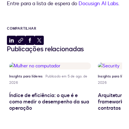
Entre para a lista de espera do
Docusign AI Labs
.
COMPARTILHAR
Compartilhar
Copiar
Compartilhar
Compartilhar
Publicações relacionadas
no
para
no
no
LinkedIn
a
Facebook
X
área
de
transferência
Insights para líderes
Publicado em 5 de ago. de
Insights para líder
2026
2026
Índice de eficiência: o que é e
Arquitetura d
como medir o desempenho da sua
frameworks e
operação
contratos