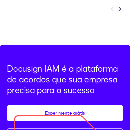
Previous
Next
Docusign IAM é a plataforma
de acordos que sua empresa
precisa para o sucesso
Experimente grátis