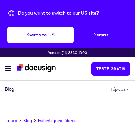
Do you want to switch to our US site?
Switch to US
Dismiss
Vendas (11) 3330-1000
Pular para o conteúdo principal
TESTE GRÁTIS
Blog
Tópicos
Início
Blog
Insights para líderes