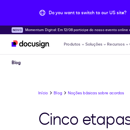
Do you want to switch to our US site?
Momentum Digital: Em 12/08 participe do nosso evento online e desc
Pular para o conteúdo principal
e!
Produtos
Soluções
Recursos
Blog
Início
Blog
Noções básicas sobre acordos
Cinco etapas