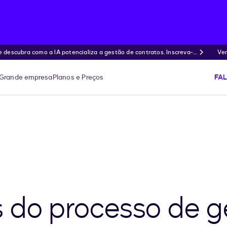
ubra como a IA potencializa a gestão de contratos. Inscreva-s
Ven
Grande empresa
Planos e Preços
FA
 do processo de g