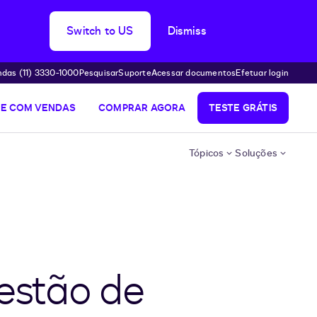
Switch to US
Dismiss
das (11) 3330-1000
Pesquisar
Suporte
Acessar documentos
Efetuar login
LE COM VENDAS
COMPRAR AGORA
TESTE GRÁTIS
Tópicos
Soluções
estão de