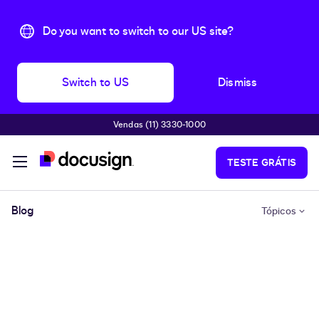
Do you want to switch to our US site?
Switch to US
Dismiss
Vendas (11) 3330-1000
Pular para o conteúdo principal
TESTE GRÁTIS
Blog
Tópicos