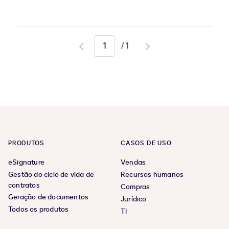
/
1
Go
Go
to
to
previous
next
page
page
PRODUTOS
CASOS DE USO
eSignature
Vendas
Gestão do ciclo de vida de
Recursos humanos
contratos
Compras
Geração de documentos
Jurídico
Todos os produtos
TI