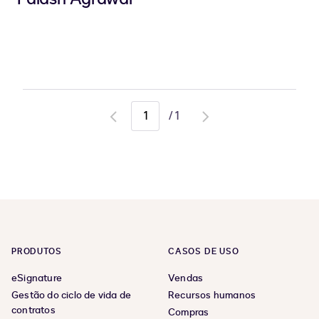
/
1
Go
Go
to
to
previous
next
page
page
PRODUTOS
CASOS DE USO
eSignature
Vendas
Gestão do ciclo de vida de
Recursos humanos
contratos
Compras