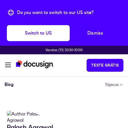
Do you want to switch to our US site?
Switch to US
Dismiss
Vendas (11) 3330-1000
Pular para o conteúdo principal
TESTE GRÁTIS
Blog
Tópicos
Palash Agrawal