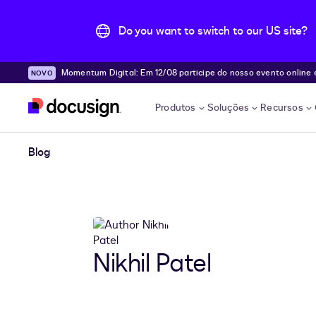
Do you want to switch to our US site?
Momentum Digital: Em 12/08 participe do nosso evento online e desc
Pular para o conteúdo principal
e!
Produtos
Soluções
Recursos
Blog
Nikhil Patel