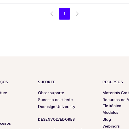
1
Go
Go
to
to
previous
next
page
page
EÇOS
SUPORTE
RECURSOS
ture
Obter suporte
Materiais Grat
Sucesso do cliente
Recursos de A
Eletrônica
Docusign University
Modelos
Blog
DESENVOLVEDORES
ceiros
Webinars