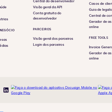
Central do desenvolvedor
Casos de clie
aúde
Visão geral da API
Guia de legal
Conta gratuita do
Central de co
desenvolvedor
trias
Gerador de as
online
PARCEIROS
NEGÓCIO
FREE TOOLS
Visão geral dos parceiros
esas
Login dos parceiros
édias
Invoice Gener
Gerador de as
online
uTube
LinkedIn