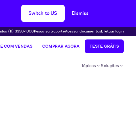
Switch to US
Dismiss
das (11) 3330-1000
Pesquisar
Suporte
Acessar documentos
Efetuar login
LE COM VENDAS
COMPRAR AGORA
TESTE GRÁTIS
Tópicos
Soluções