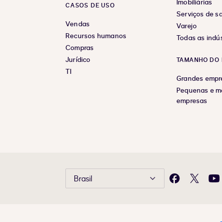
Imobiliárias
CASOS DE USO
Serviços de s
Vendas
Varejo
Recursos humanos
Todas as indús
Compras
Jurídico
TAMANHO DO 
TI
Grandes empr
Pequenas e m
empresas
Brasil
Facebook
X
Yo