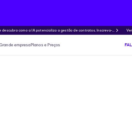
ubra como a IA potencializa a gestão de contratos. Inscreva-s
Ven
Grande empresa
Planos e Preços
FA