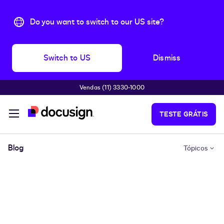
Do you want to switch to our US site?
Switch to US
Dismiss
Vendas (11) 3330-1000
Pular para o conteúdo principal
TESTE GRÁTIS
Blog
Tópicos