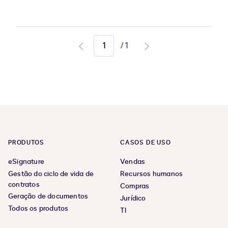
/
1
Go
Go
to
to
previous
next
page
page
PRODUTOS
CASOS DE USO
eSignature
Vendas
Gestão do ciclo de vida de
Recursos humanos
contratos
Compras
Geração de documentos
Jurídico
Todos os produtos
TI