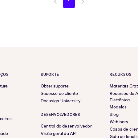
1
Go
Go
to
to
previous
next
page
page
EÇOS
SUPORTE
RECURSOS
ture
Obter suporte
Materiais Grat
Sucesso do cliente
Recursos de A
Eletrônica
Docusign University
Modelos
Blog
DESENVOLVEDORES
ceiros
Webinars
Central do desenvolvedor
Casos de clie
aúde
Visão geral da API
Guia de legal