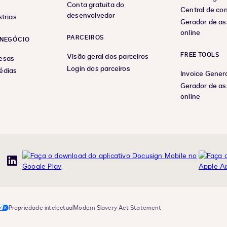
Conta gratuita do
Central de co
desenvolvedor
trias
Gerador de as
online
PARCEIROS
NEGÓCIO
FREE TOOLS
Visão geral dos parceiros
esas
Login dos parceiros
édias
Invoice Gener
Gerador de as
online
uTube
LinkedIn
Propriedade intelectual
Modern Slavery Act Statement