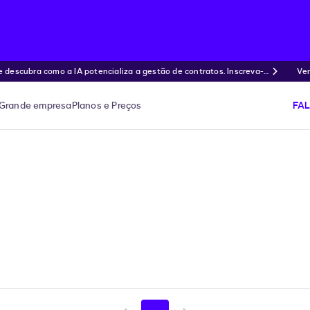
ubra como a IA potencializa a gestão de contratos. Inscreva-s
Ven
Grande empresa
Planos e Preços
FA