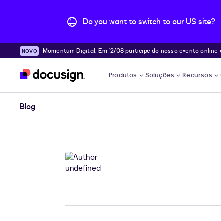
Do you want to switch to our US site?
Momentum Digital: Em 12/08 participe do nosso evento online e desc
Pular para o conteúdo principal
e!
Produtos
Soluções
Recursos
Blog