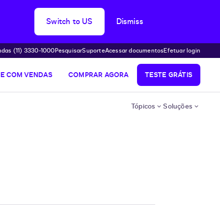
Switch to US
Dismiss
das (11) 3330-1000
Pesquisar
Suporte
Acessar documentos
Efetuar login
LE COM VENDAS
COMPRAR AGORA
TESTE GRÁTIS
Tópicos
Soluções