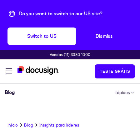
Do you want to switch to our US site?
Switch to US
Dismiss
Vendas (11) 3330-1000
Pular para o conteúdo principal
TESTE GRÁTIS
Blog
Tópicos
Início
Blog
Insights para líderes