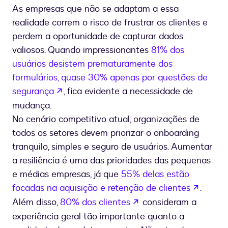
As empresas que não se adaptam a essa
realidade correm o risco de frustrar os clientes e
perdem a oportunidade de capturar dados
valiosos. Quando impressionantes
81% dos
usuários desistem prematuramente dos
formulários, quase 30% apenas por questões de
se abre en una nueva pestaña
segurança
, fica evidente a necessidade de
mudança.
No cenário competitivo atual, organizações de
todos os setores devem priorizar o onboarding
tranquilo, simples e seguro de usuários. Aumentar
a resiliência é uma das prioridades das pequenas
e médias empresas, já que
55% delas estão
se abr
focadas na aquisição e retenção de clientes
.
se abre en una nueva
Além disso,
80% dos clientes
consideram a
experiência geral tão importante quanto a