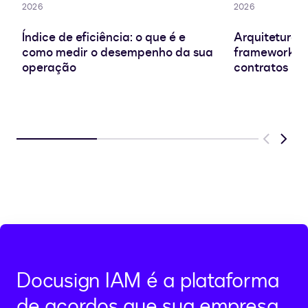
2026
2026
Índice de eficiência: o que é e
Arquitetura d
como medir o desempenho da sua
frameworks e
operação
contratos
Previous
Next
Docusign IAM é a plataforma
de acordos que sua empresa