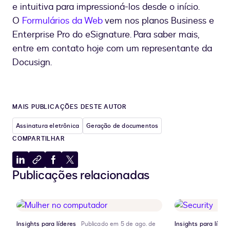
e intuitiva para impressioná-los desde o início.
O
Formulários da Web
vem nos planos Business e
Enterprise Pro do eSignature. Para saber mais,
entre em contato hoje com um representante da
Docusign.
MAIS PUBLICAÇÕES DESTE AUTOR
Assinatura eletrônica
Geração de documentos
COMPARTILHAR
Compartilhar
Copiar
Compartilhar
Compartilhar
Publicações relacionadas
no
para
no
no
LinkedIn
a
Facebook
X
área
de
transferência
Insights para líderes
Publicado em 5 de ago. de
Insights para líder