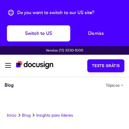
Do you want to switch to our US site?
Switch to US
Dismiss
Vendas (11) 3330-1000
Pular para o conteúdo principal
TESTE GRÁTIS
Blog
Tópicos
Início
Blog
Insights para líderes