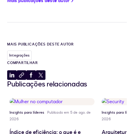
Mais publicações deste autor
MAIS PUBLICAÇÕES DESTE AUTOR
Integrações
COMPARTILHAR
Compartilhar
Copiar
Compartilhar
Compartilhar
Publicações relacionadas
no
para
no
no
LinkedIn
a
Facebook
X
área
de
transferência
Insights para líderes
Publicado em 5 de ago. de
Insights para líder
2026
2026
Índice de eficiência: o que é e
Arquitetura d