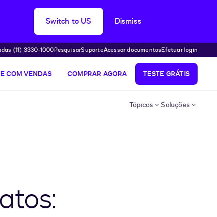
Switch to US
Dismiss
das (11) 3330-1000
Pesquisar
Suporte
Acessar documentos
Efetuar login
LE COM VENDAS
COMPRAR AGORA
TESTE GRÁTIS
Tópicos
Soluções
atos: