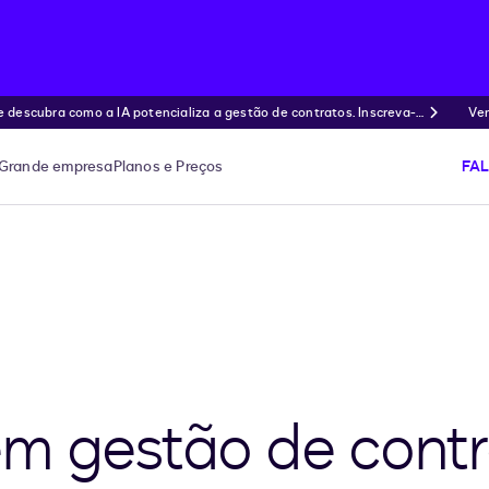
ubra como a IA potencializa a gestão de contratos. Inscreva-s
Ven
Grande empresa
Planos e Preços
FA
m gestão de contr