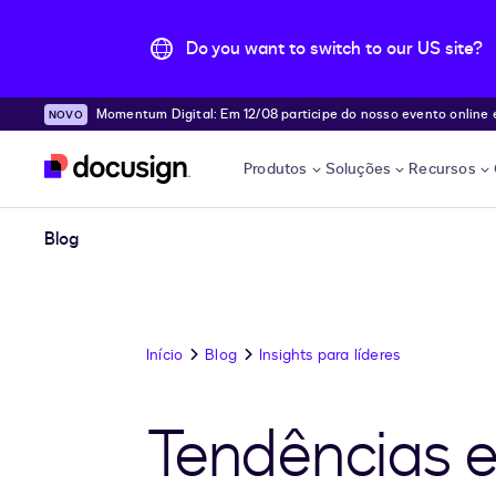
Do you want to switch to our US site?
Momentum Digital: Em 12/08 participe do nosso evento online e desc
Pular para o conteúdo principal
e!
Produtos
Soluções
Recursos
Blog
Início
Blog
Insights para líderes
Tendências e