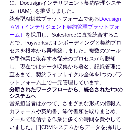
に、Docusignインテリジェント契約管理システ
ム（IAM）を推奨しました。
統合型AI搭載プラットフォームである
Docusign
IAM（インテリジェント契約管理プラットフォ
ーム）
を採用し、Salesforceに直接統合するこ
とで、Payworksはオンボーディングと契約プロ
セスを根本から再構築しました。複数のツール
や手作業に依存する従来のプロセスから脱却
し、現在ではデータ収集から署名、記録管理に
至るまで、契約ライフサイクル全体を1つのプラ
ットフォーム上で一元管理しています。
分断されたワークフローから、統合された1つの
システムへ
営業担当者はかつて、さまざまな形式の情報入
力フォームや契約書、添付書類を取りまとめ、
メールで送信する作業に多くの時間を費やして
いました。旧CRMシステムからデータを抽出し