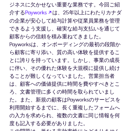
ジネスに欠かせない重要な業務です。今回ご紹
新しいタブで開く
介する
Payworks
は、25年以上にわたりカナダ
の企業が安心して給与計算や従業員業務を管理
できるよう支援し、確実な給与支払いを通じて
顧客からの信頼を積み重ねてきました。
Payworksは、オンボーディングの最初の段階か
ら顧客に寄り添い、質の高い体験を提供するこ
とに誇りを持っています。しかし、事業の成長
に伴い、その優れた体験を大規模に提供し続け
ることが難しくなっていました。営業担当者
は、顧客への価値提供に時間を費やすべきとこ
ろ、文書管理に多くの時間を取られていまし
た。また、新規の顧客はPayworksのサービスを
利用開始するまでに、長く重複したフォームへ
の入力を求められ、複数の文書に同じ情報を何
度も記入する必要がありました。