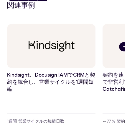
関連事例
に
リ
に
に
共
ッ
共
共
有
プ
有
有
ボ
ー
ド
に
コ
ピ
ー
Kindsight、Docusign IAMでCRMと契
契約を速く、社
約を統合し、営業サイクルを1週間短
で非営利支
縮
Catchafir
1週間 営業サイクルの短縮日数
～77％ 契約