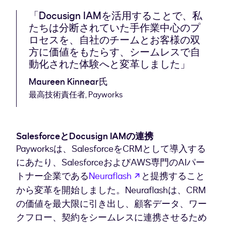
「Docusign IAMを活用することで、私
たちは分断されていた手作業中心のプ
ロセスを、自社のチームとお客様の双
方に価値をもたらす、シームレスで自
動化された体験へと変革しました」
Maureen Kinnear氏
最高技術責任者, Payworks
SalesforceとDocusign IAMの連携
Payworksは、SalesforceをCRMとして導入する
にあたり、SalesforceおよびAWS専門のAIパー
新しいタブで開く
トナー企業である
Neuraflash
と提携すること
から変革を開始しました。Neuraflashは、CRM
の価値を最大限に引き出し、顧客データ、ワー
クフロー、契約をシームレスに連携させるため