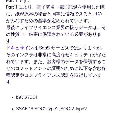
Part 11です。
一
社
Part11 により、電子署名・電子記録を使用した際
当
に、紙が原本の場合と同等に信頼できると FDA
た
がみなすための基準が定められています。
り
最後にライフサイエンス業界の扱うデータは、そ
の
の性質上、厳密に保護されている必要がありま
研
究
す。
開
ドキュサイン
は SaaS サービスではありますが、
発
そのインフラは非常に高度なセキュリティが保た
費
れています。また、お客様のデータを保護するこ
は
2004
とのコミットメントの証明のために以下を含む各
年
種認定やコンプライアンス認証を取得していま
の
す。
621
億
円
ISO 27001
か
ら
SSAE 16 SOC1 Type2, SOC 2 Type2
2017