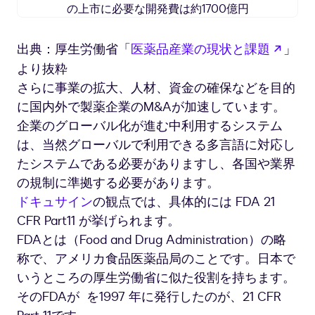
研
究
開
新し
出典：厚生労働省「
医薬品産業の現状と課題
」
発
より抜粋
に
は
さらに事業の拡大、人材、資金の確保などを目的
10
に国内外で製薬企業のM&Aが加速しています。
年
企業のグローバル化が進む中利用するシステム
以
は、当然グローバルで利用できる多言語に対応し
上
たシステムである必要がありますし、各国や業界
必
要、
の規制に準拠する必要があります。
成
ドキュサイン
の観点では、具体的には FDA 21
功
CFR Part11 が挙げられます。
確
FDAとは（Food and Drug Administration）の略
率
は
称で、アメリカ食品医薬品局のことです。日本で
年々
いうところの厚生労働省に似た役割を持ちます。
低
そのFDAが を1997 年に発行したのが、21 CFR
下。