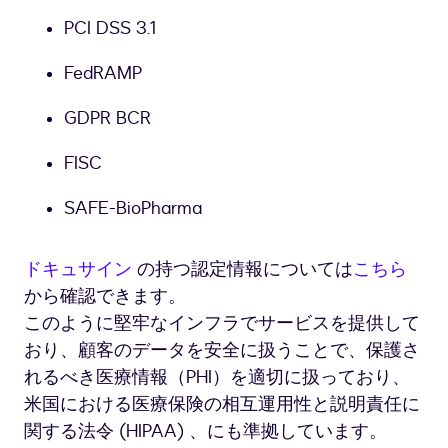
年
PCI DSS 3.1
の
1414
FedRAMP
億
円
GDPR BCR
ま
で
FISC
増
え
SAFE-BioPharma
て
い
る。
ドキュサイン
の持つ認定情報については
こちら
海
から確認できます。
外
このように堅牢なインフラでサービスを提供して
の
場
おり、顧客のデータを安全に扱うことで、保護さ
合
れるべき医療情報（PHI）を適切に扱っており、
は
米国における医療保険の相互運用性と説明責任に
新
関する法令 (HIPAA) 、にも準拠しています。
薬