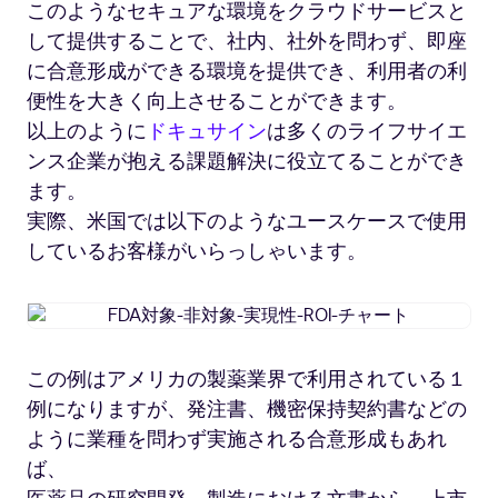
このようなセキュアな環境をクラウドサービスと
の
上
して提供することで、社内、社外を問わず、即座
市
に合意形成ができる環境を提供でき、利用者の利
に
便性を大きく向上させることができます。
必
以上のように
ドキュサイン
は多くのライフサイエ
要
な
ンス企業が抱える課題解決に役立てることができ
開
ます。
発
実際、米国では以下のようなユースケースで使用
費
しているお客様がいらっしゃいます。
は
約
1700
FDA
億
対
円
象-
この例はアメリカの製薬業界で利用されている１
非
例になりますが、発注書、機密保持契約書などの
対
象-
ように業種を問わず実施される合意形成もあれ
実
ば、
現