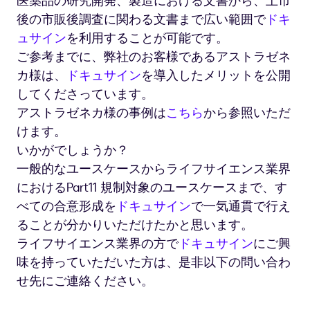
医薬品の研究開発、製造における文書から、上市
性-
後の市販後調査に関わる文書まで広い範囲で
ドキ
ROI-
ュサイン
を利用することが可能です。
チ
ャ
ご参考までに、弊社のお客様であるアストラゼネ
ー
カ様は、
ドキュサイン
を導入したメリットを公開
ト
してくださっています。
アストラゼネカ様の事例は
こちら
から参照いただ
けます。
いかがでしょうか？
一般的なユースケースからライフサイエンス業界
におけるPart11 規制対象のユースケースまで、す
べての合意形成を
ドキュサイン
で一気通貫で行え
ることが分かりいただけたかと思います。
ライフサイエンス業界の方で
ドキュサイン
にご興
味を持っていただいた方は、是非以下の問い合わ
せ先にご連絡ください。