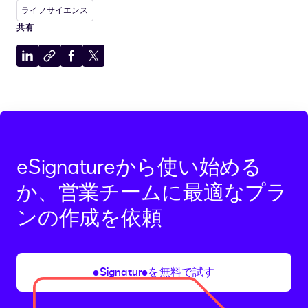
ライフサイエンス
共有
LinkedIn
ク
Facebook
X
に
リ
に
に
共
ッ
共
共
有
プ
有
有
ボ
ー
ド
eSignatureから使い始める
に
コ
か、営業チームに最適なプラ
ピ
ンの作成を依頼
ー
eSignatureを無料で試す