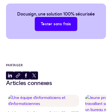
Docusign, une solution 100% sécurisée
Tester sans frais
PARTAGER
Partager
Copier
Partager
Partager
Articles connexes
sur
dans
sur
sur
LinkedIn
le
Facebook
X
presse-
papiers