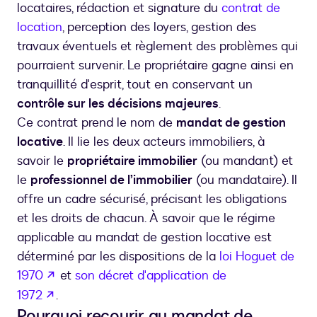
locataires, rédaction et signature du
contrat de
location
, perception des loyers, gestion des
travaux éventuels et règlement des problèmes qui
pourraient survenir. Le propriétaire gagne ainsi en
tranquillité d'esprit, tout en conservant un
contrôle sur les décisions majeures
.
Ce contrat prend le nom de
mandat de gestion
locative
. Il lie les deux acteurs immobiliers, à
savoir le
propriétaire immobilier
(ou mandant) et
le
professionnel de l’immobilier
(ou mandataire). Il
offre un cadre sécurisé, précisant les obligations
et les droits de chacun. À savoir que le régime
applicable au mandat de gestion locative est
déterminé par les dispositions de la
loi Hoguet de
s’ouvre dans un nouvel onglet
1970
et
son décret d'application de
s’ouvre dans un nouvel onglet
1972
Pourquoi recourir au mandat de