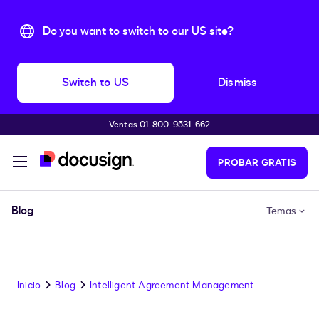
Do you want to switch to our US site?
Switch to US
Dismiss
Ventas 01-800-9531-662
Accede al contenido principal
PROBAR GRATIS
Blog
Temas
Inicio
Blog
Intelligent Agreement Management