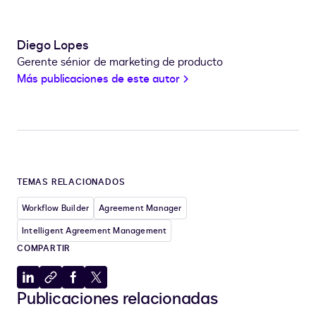
Diego Lopes
Gerente sénior de marketing de producto
Más publicaciones de este autor
TEMAS RELACIONADOS
Workflow Builder
Agreement Manager
Intelligent Agreement Management
COMPARTIR
Compartir
Copiar
Compartir
Compartir
Publicaciones relacionadas
en
al
en
en
LinkedIn
portapapeles
Facebook
X