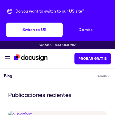
Do you want to switch to our US site?
Switch to US
Dismiss
Ventas 01-800-9531-662
Accede al contenido principal
PROBAR GRATIS
Blog
Temas
Publicaciones recientes