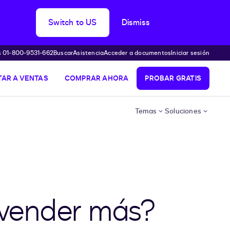
Switch to US
Dismiss
s 01-800-9531-662
Buscar
Asistencia
Acceder a documentos
Iniciar sesión
AR A VENTAS
COMPRAR AHORA
PROBAR GRATIS
Temas
Soluciones
 vender más?