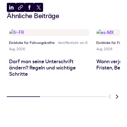
Auf
In
Auf
Auf
Ähnliche Beiträge
LinkedIn
Zwischenablage
Facebook
X
teilen
kopieren
teilen
teilen
Einblicke für Führungskräfte
Veröffentlicht am 6.
Einblicke für Führ
Aug. 2026
Aug. 2026
Darf man seine Unterschrift
Wann verjähr
ändern? Regeln und wichtige
Fristen, Beg
Schritte
Previous
Next