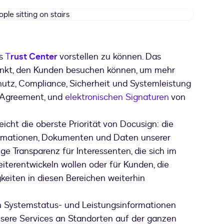
two
people
sitting
on
es
T
rust Center
vorstellen zu können. Das
stairs
unkt, den Kunden besuchen können, um mehr
hutz, Compliance, Sicherheit und Systemleistung
Agreement, und
elektronischen Signaturen
von
icht die oberste Priorität von Docusign: die
rmationen, Dokumenten und Daten unserer
ge Transparenz für Interessenten, die sich im
terentwickeln wollen oder für Kunden, die
gkeiten in diesen Bereichen weiterhin
en Systemstatus- und Leistungsinformationen
unsere Services an Standorten auf der ganzen