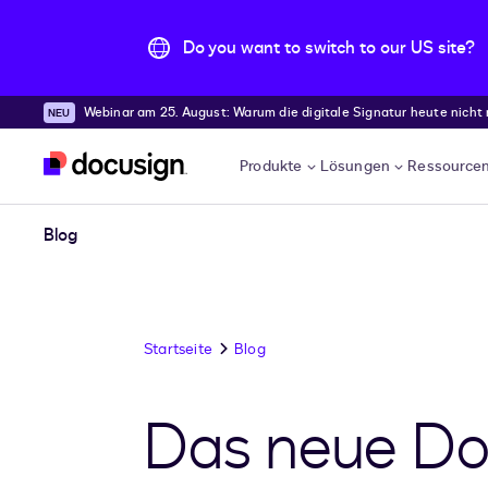
Do you want to switch to our US site?
Webinar am 25. August: Warum die digitale Signatur heute nicht
Überspringen und weiter zum Hauptinhalt
Produkte
Lösungen
Ressource
Blog
Startseite
Blog
Das neue Doc