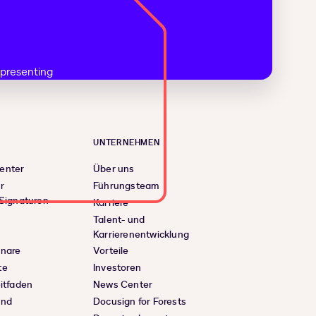
UNTERNEHMEN
enter
Über uns
r
Führungsteam
 Signaturen
Karriere
Talent- und
Karrierenentwicklung
inare
Vorteile
te
Investoren
eitfaden
News Center
und
Docusign for Forests