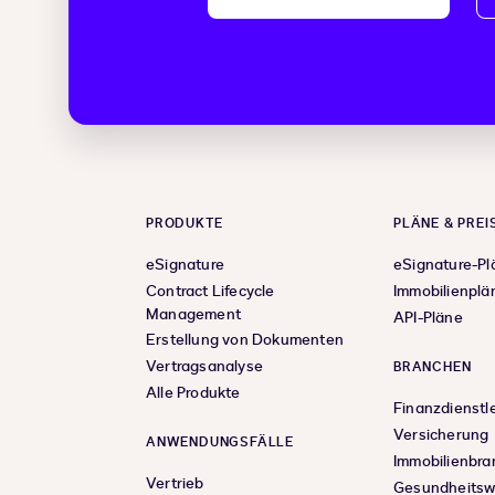
PRODUKTE
PLÄNE & PREI
eSignature
eSignature-Pl
Contract Lifecycle
Immobilienplä
Management
API-Pläne
Erstellung von Dokumenten
Vertragsanalyse
BRANCHEN
Alle Produkte
Finanzdienstl
Versicherung
ANWENDUNGSFÄLLE
Immobilienbr
Vertrieb
Gesundheits