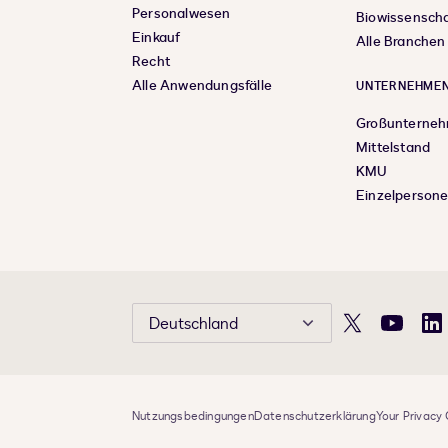
Personalwesen
Biowissensch
Einkauf
Alle Branchen
Recht
Alle Anwendungsfälle
UNTERNEHMEN
Großunterne
Mittelstand
KMU
Einzelperson
Deutschland
X
YouTube
Li
Nutzungsbedingungen
Datenschutzerklärung
Your Privacy