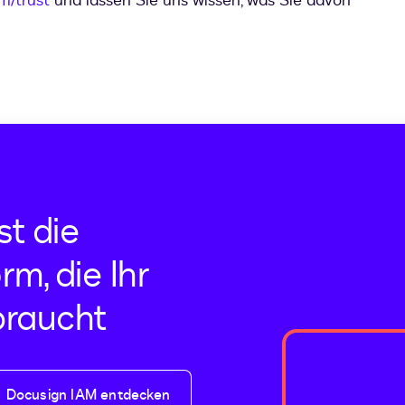
m/trust
und lassen Sie uns wissen, was Sie davon
st die
rm, die Ihr
raucht
Docusign IAM entdecken