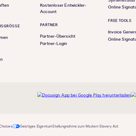
Systemstatus
aften
Kostenloser Entwickler-
Online Signat
Account
FREE TOOLS
PARTNER
SGRÖSSE
Invoice Gener
Partner-Übersicht
hmen
Online Signat
Partner-Login
en
nkedIn
 Choices
Geistiges Eigentum
Stellungnahme zum Modern Slavery Act