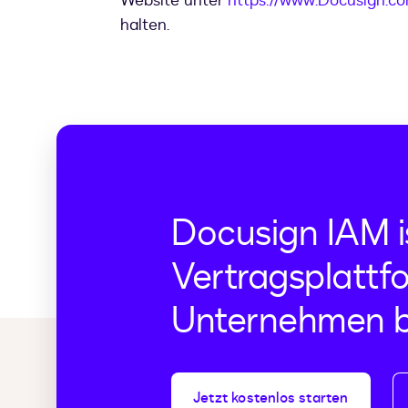
Website unter
https://www.Docusign.co
halten.
Docusign IAM i
Vertragsplattfo
Unternehmen b
Jetzt kostenlos starten