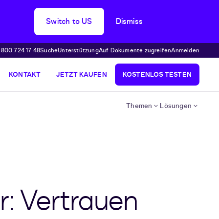
Switch to US
Dismiss
 800 724 17 48
Suche
Unterstützung
Auf Dokumente zugreifen
Anmelden
KONTAKT
JETZT KAUFEN
KOSTENLOS TESTEN
Themen
Lösungen
r: Vertrauen