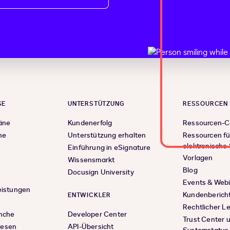
SE
UNTERSTÜTZUNG
RESSOURCEN
äne
Kundenerfolg
Ressourcen-C
ne
Unterstützung erhalten
Ressourcen fü
elektronische
Einführung in eSignature
Vorlagen
Wissensmarkt
Blog
Docusign University
Events & Web
eistungen
Kundenberich
ENTWICKLER
Rechtlicher L
anche
Developer Center
Trust Center 
wesen
API-Übersicht