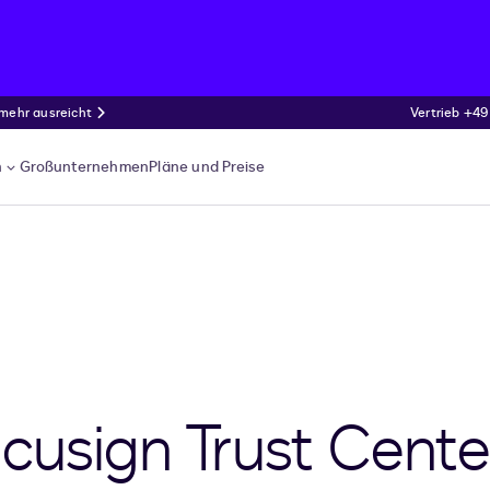
 mehr ausreicht
Vertrieb +49
n
Großunternehmen
Pläne und Preise
usign Trust Cente