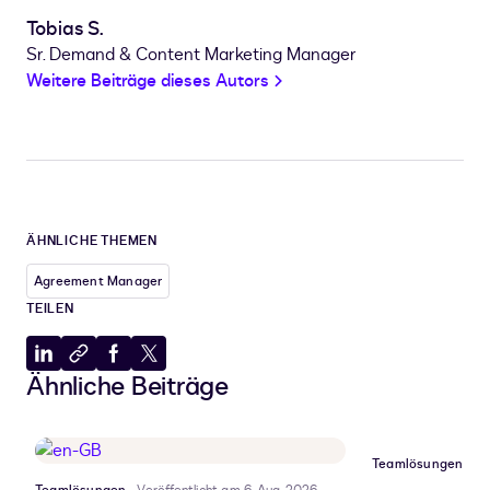
Tobias S.
Sr. Demand & Content Marketing Manager
Weitere Beiträge dieses Autors
ÄHNLICHE THEMEN
Agreement Manager
TEILEN
Auf
In
Auf
Auf
Ähnliche Beiträge
LinkedIn
Zwischenablage
Facebook
X
teilen
kopieren
teilen
teilen
Teamlösungen
Ve