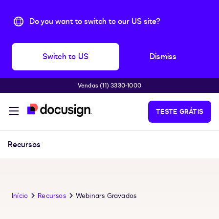
Do you want to switch to our US site?
Switch to US
Dismiss
Vendas (11) 3330-1000
Pular para o conteúdo principal
TESTE GRÁTIS
Recursos
Início
Recursos
Webinars Gravados