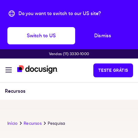
Do you want to switch to our US site?
Switch to US
Dismiss
Vendas (11) 3330-1000
Pular para o conteúdo principal
TESTE GRÁTIS
Recursos
Início
Recursos
Pesquisa