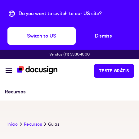
Do you want to switch to our US site?
Switch to US
Dismiss
Vendas (11) 3330-1000
Pular para o conteúdo principal
TESTE GRÁTIS
Recursos
Início
Recursos
Guias