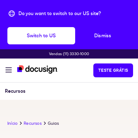
Do you want to switch to our US site?
Switch to US
Dismiss
Vendas (11) 3330-1000
Pular para o conteúdo principal
TESTE GRÁTIS
Recursos
Início
Recursos
Guias