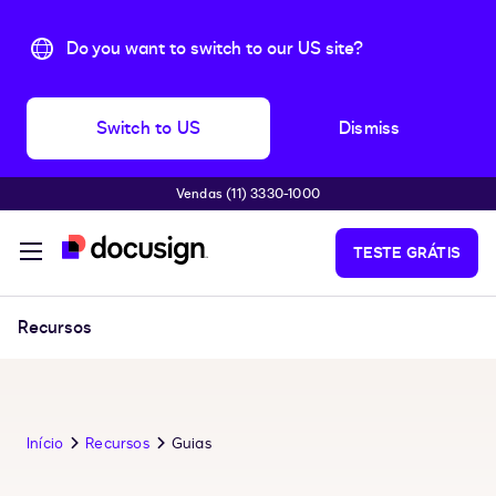
Do you want to switch to our US site?
Switch to US
Dismiss
Vendas (11) 3330-1000
Pular para o conteúdo principal
TESTE GRÁTIS
Recursos
Início
Recursos
Guias