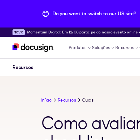
Do you want to switch to our US site?
Momentum Digital: Em 12/08 participe do nosso evento online e desc
Pular para o conteúdo principal
e!
Produtos
Soluções
Recursos
Recursos
Início
Recursos
Guias
Como avalia