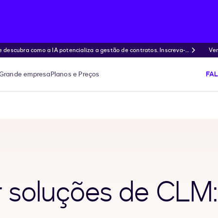
ubra como a IA potencializa a gestão de contratos. Inscreva-s
Ven
Grande empresa
Planos e Preços
FA
r soluções de CLM