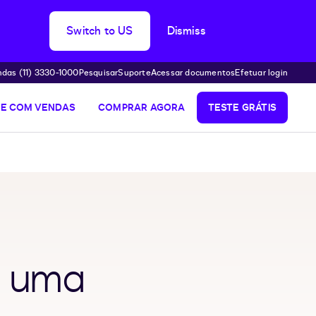
Switch to US
Dismiss
das (11) 3330-1000
Pesquisar
Suporte
Acessar documentos
Efetuar login
LE COM VENDAS
COMPRAR AGORA
TESTE GRÁTIS
: uma