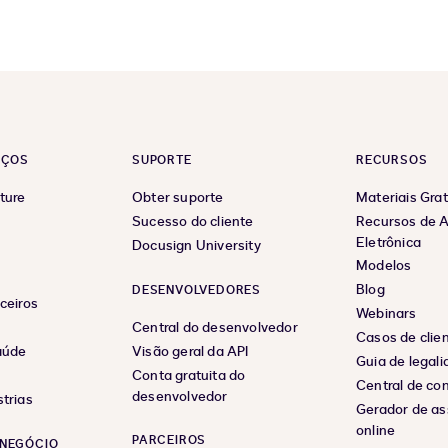
EÇOS
SUPORTE
RECURSOS
ture
Obter suporte
Materiais Grat
Sucesso do cliente
Recursos de A
Eletrônica
Docusign University
Modelos
Blog
DESENVOLVEDORES
ceiros
Webinars
Central do desenvolvedor
Casos de clie
aúde
Visão geral da API
Guia de legal
Conta gratuita do
Central de co
desenvolvedor
trias
Gerador de as
online
PARCEIROS
NEGÓCIO