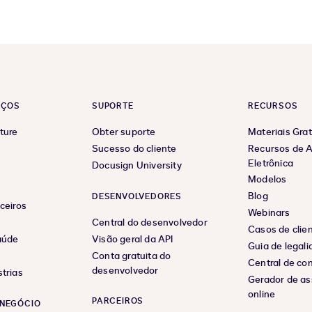
EÇOS
SUPORTE
RECURSOS
ture
Obter suporte
Materiais Grat
Sucesso do cliente
Recursos de A
Eletrônica
Docusign University
Modelos
Blog
DESENVOLVEDORES
ceiros
Webinars
Central do desenvolvedor
Casos de clie
aúde
Visão geral da API
Guia de legal
Conta gratuita do
Central de co
desenvolvedor
trias
Gerador de as
online
PARCEIROS
NEGÓCIO