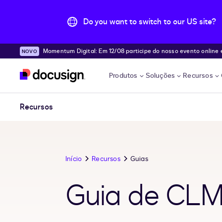
Do you want to switch to our US site?
Momentum Digital: Em 12/08 participe do nosso evento online e desc
Pular para o conteúdo principal
e!
Produtos
Soluções
Recursos
Recursos
Início
Recursos
Guias
Guia de CLM 