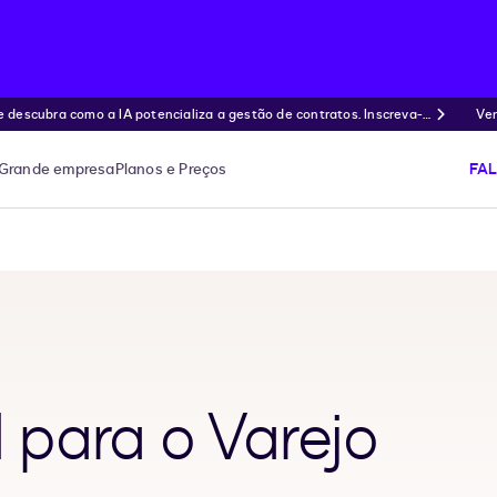
ubra como a IA potencializa a gestão de contratos. Inscreva-s
Ven
Grande empresa
Planos e Preços
FA
para o Varejo