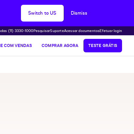
Switch to US
Dismiss
das (11) 3330-1000
Pesquisar
Suporte
Acessar documentos
Efetuar login
LE COM VENDAS
COMPRAR AGORA
TESTE GRÁTIS