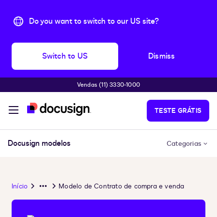
Do you want to switch to our US site?
Switch to US
Dismiss
Vendas (11) 3330-1000
Pular para o conteúdo principal
TESTE GRÁTIS
Docusign modelos
Categorias
Início
Modelo de Contrato de compra e venda
Overflow
Menu