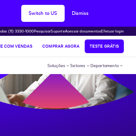
Switch to US
Dismiss
das (11) 3330-1000
Pesquisar
Suporte
Acessar documentos
Efetuar login
LE COM VENDAS
COMPRAR AGORA
TESTE GRÁTIS
Soluções
Setores
Departamento