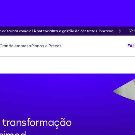
ubra como a IA potencializa a gestão de contratos. Inscreva-s
Ven
Grande empresa
Planos e Preços
FA
a transformação