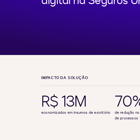
digital na Seguros 
IMPACTO DA SOLUÇÃO
R$ 13M
70
economizados em insumos de escritório
de redução no
de processos