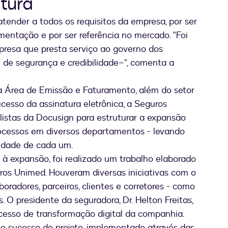
tura
tender a todos os requisitos da empresa, por ser
mentação e por ser referência no mercado. "Foi
resa que presta serviço ao governo dos
l de segurança e credibilidade–“, comenta a
a Área de Emissão e Faturamento, além do setor
cesso da assinatura eletrônica, a Seguros
istas da Docusign para estruturar a expansão
rocessos em diversos departamentos - levando
idade de cada um.
 à expansão, foi realizado um trabalho elaborado
uros Unimed. Houveram diversas iniciativas com o
oradores, parceiros, clientes e corretores - como
s. O presidente da seguradora, Dr. Helton Freitas,
cesso de transformação digital da companhia.
a o sucesso do projeto, implementado através das