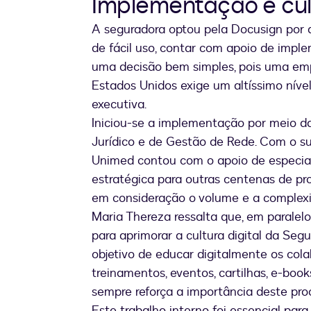
Implementação e cul
A seguradora optou pela Docusign por a
de fácil uso, contar com apoio de imple
uma decisão bem simples, pois uma emp
Estados Unidos exige um altíssimo níve
executiva.
Iniciou-se a implementação por meio d
Jurídico e de Gestão de Rede. Com o su
Unimed contou com o apoio de especial
estratégica para outras centenas de p
em consideração o volume e a complex
Maria Thereza ressalta que, em paralelo
para aprimorar a cultura digital da Seg
objetivo de educar digitalmente os colab
treinamentos, eventos, cartilhas, e-book
sempre reforça a importância deste pro
Este trabalho interno foi essencial par