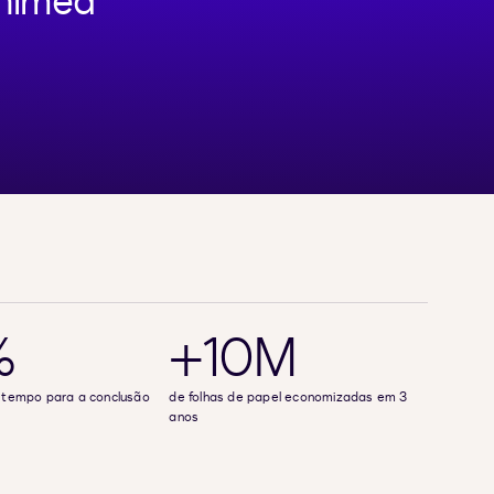
Unimed
%
+10M
 tempo para a conclusão
de folhas de papel economizadas em 3
anos