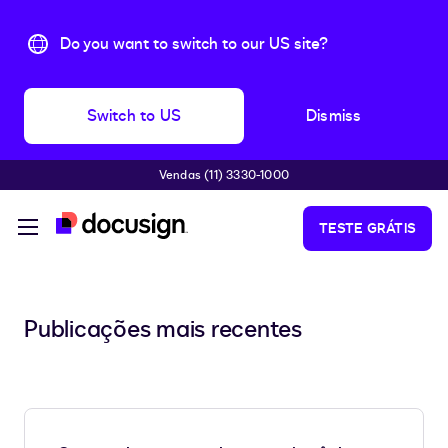
Do you want to switch to our US site?
Switch to US
Dismiss
Vendas (11) 3330-1000
Pular para o conteúdo principal
TESTE GRÁTIS
Publicações mais recentes