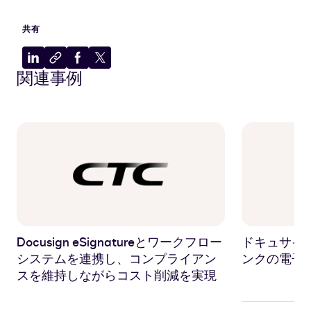
共有
LinkedIn
ク
Facebook
X
関連事例
に
リ
に
に
共
ッ
共
共
有
プ
有
有
ボ
ー
ド
に
コ
ピ
ー
Docusign eSignatureとワークフロー
ドキュサイ
システムを連携し、コンプライアン
ンクの電子
スを維持しながらコスト削減を実現