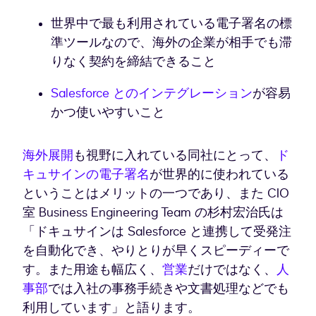
世界中で最も利用されている電子署名の標
準ツールなので、海外の企業が相手でも滞
りなく契約を締結できること
Salesforce とのインテグレーション
が容易
かつ使いやすいこと
海外展開
も視野に入れている同社にとって、
ド
キュサインの電子署名
が世界的に使われている
ということはメリットの一つであり、また CIO
室 Business Engineering Team の杉村宏治氏は
「ドキュサインは Salesforce と連携して受発注
を自動化でき、やりとりが早くスピーディーで
す。また用途も幅広く、
営業
だけではなく、
人
事部
では入社の事務手続きや文書処理などでも
利用しています」と語ります。