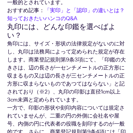
一般的とされています。
おすすめ記事：
「実印」と「認印」の違いとは？
知っておきたいハンコのQ&A
丸印には、どんな印鑑を選べばよ
い？
角印には、サイズ・形状の法律規定がないのに対
し、丸印は法務局によって定められた規定が存在
します。商業登記規則第9条3項にて、「印鑑の大
きさは、辺の長さが一センチメートルの正方形に
収まるもの又は辺の長さが三センチメートルの正
方形に収まらないものであつてはならない」と記
されており（※2）、丸印の印影は直径1cm以上
3cm未満と定められています。
一方で、印影の形状や刻印内容については規定さ
れていませんが、二重の円の外側に会社名や屋
号、内側の円に代表者の役職を刻印するのが一般
的です。さらに、商業登記規則第9条4項には「印