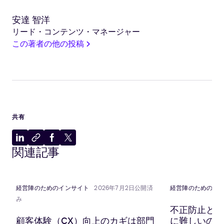
安達 智洋
リード・コンテンツ・マネージャー
この著者の他の投稿
共有
LinkedIn
ク
Facebook
X
関連記事
に
リ
に
に
共
ッ
共
共
有
プ
有
有
ボ
経営陣のためのインサイト
2026年7月2日公開済
経営陣のためのイ
ー
み
ド
不正防止と顧
に
顧客体験（CX）向上のカギは部門
に難しいのか？