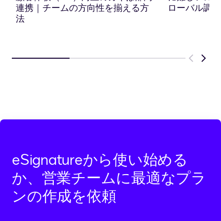
コ
連携｜チームの方向性を揃える方
ローバル調査
ピ
法
ー
Previous
Next
eSignatureから使い始める
か、営業チームに最適なプラ
ンの作成を依頼