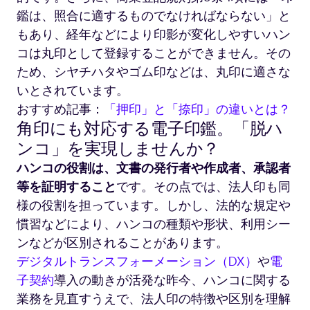
鑑は、照合に適するものでなければならない」と
もあり、経年などにより印影が変化しやすいハン
コは丸印として登録することができません。その
ため、シヤチハタやゴム印などは、丸印に適さな
いとされています。
おすすめ記事：
「押印」と「捺印」の違いとは？
角印にも対応する電子印鑑。「脱ハ
ンコ」を実現しませんか？
ハンコの役割は、文書の発行者や作成者、承認者
等を証明すること
です。その点では、法人印も同
様の役割を担っています。しかし、法的な規定や
慣習などにより、ハンコの種類や形状、利用シー
ンなどが区別されることがあります。
デジタルトランスフォーメーション（DX）
や
電
子契約
導入の動きが活発な昨今、ハンコに関する
業務を見直すうえで、法人印の特徴や区別を理解