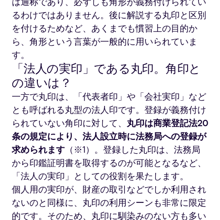
は通称であり、必ずしも角形が義務付けられてい
るわけではありません。後に解説する丸印と区別
を付けるためなど、あくまでも慣習上の目的か
ら、角形という言葉が一般的に用いられていま
す。
「法人の実印」である丸印。角印と
の違いは？
一方で丸印は、「代表者印」や「会社実印」など
とも呼ばれる丸型の法人印です。登録が義務付け
られていない角印に対して、
丸印は商業登記法20
条の規定により、法人設立時に法務局への登録が
求められます
（※1）。登録した丸印は、法務局
から印鑑証明書を取得するのが可能となるなど、
「法人の実印」としての役割を果たします。
個人用の実印が、財産の取引などでしか利用され
ないのと同様に、丸印の利用シーンも非常に限定
的です。そのため、丸印に馴染みのない方も多い