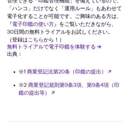
管理できる「印鑑管理機能」を備えているので、
「ハンコ」だけでなく「運用ルール」もあわせて
電子化することが可能です。ご興味のある方は、
『
電子印鑑の使い方
』をご覧いただきながら、
30日間の無料トライアルをお試しください。
（登録は
こちら
から！）
無料トライアルで電子印鑑を体験する →
出典：
新しい
※1
商業登記法第20条（印鑑の提出）
※2
商業登記規則第9条3項、第9条4項（印
新しいタブで開く
鑑の提出等）