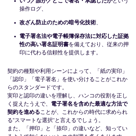
いつ／誰が／どこで署名・承認したか
という
操作ログ、
改ざん防止のための暗号化技術
、
電子署名法や電子帳簿保存法に対応した証拠
性の高い署名証明書
を備えており、従来の押
印に代わる信頼性を提供します。
契約の種類や利用シーンによって、「紙の実印」
「認印」「電子署名」を使い分けることがこれか
らのスタンダードです。
実印と認印の違いを理解し、ハンコの役割を正し
く捉えたうえで、
電子署名を含めた最適な方法で
契約を進める
ことが、これからの時代に求められ
る“スマートな選択”と言えるでしょう。
また、「押印」と「捺印」の違いなど、知ってい