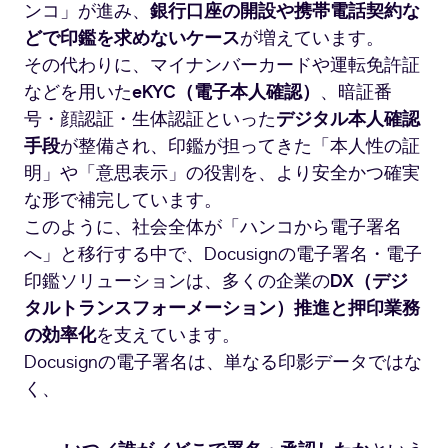
ンコ」が進み、
銀行口座の開設や携帯電話契約な
どで印鑑を求めないケース
が増えています。
その代わりに、マイナンバーカードや運転免許証
などを用いた
eKYC（電子本人確認）
、暗証番
号・顔認証・生体認証といった
デジタル本人確認
手段
が整備され、印鑑が担ってきた「本人性の証
明」や「意思表示」の役割を、より安全かつ確実
な形で補完しています。
このように、社会全体が「ハンコから電子署名
へ」と移行する中で、Docusignの電子署名・電子
印鑑ソリューションは、多くの企業の
DX（デジ
タルトランスフォーメーション）推進と押印業務
の効率化
を支えています。
Docusignの電子署名は、単なる印影データではな
く、