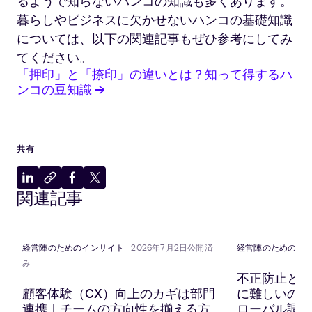
るようで知らないハンコの知識も多くあります。
暮らしやビジネスに欠かせないハンコの基礎知識
については、以下の関連記事もぜひ参考にしてみ
てください。
「押印」と「捺印」の違いとは？知って得するハ
ンコの豆知識 →
共有
LinkedIn
ク
Facebook
X
関連記事
に
リ
に
に
共
ッ
共
共
有
プ
有
有
ボ
経営陣のためのインサイト
2026年7月2日公開済
経営陣のためのイ
ー
み
ド
不正防止と顧
に
顧客体験（CX）向上のカギは部門
に難しいのか？
コ
連携｜チームの方向性を揃える方
ローバル調査