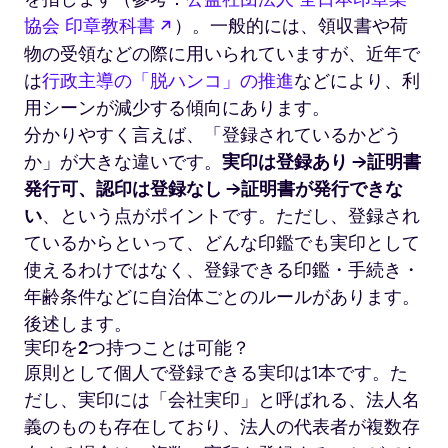
新しいタブで開く
協会 印章教科書
）。一般的には、領収書や荷
物の受領などの際に用いられていますが、近年で
は
行政主導の「脱ハンコ」の推進
などにより、利
用シーンが減少する傾向にあります。
分かりやすく言えば、「登録されているかどう
か」が大きな違いです。
実印は登録あり →証明書
発行可、認印は登録なし →証明書が発行できな
い
、という点がポイントです。ただし、登録され
ているからといって、どんな印鑑でも実印として
使えるわけではなく、登録できる印鑑・手続き・
年齢条件などに自治体ごとのルールがあります。
後述します。
実印を2つ持つことは可能？
原則として個人で登録できる実印は1本です。た
だし、実印には「会社実印」と呼ばれる、法人名
義のものも存在しており、法人の代表者が複数存