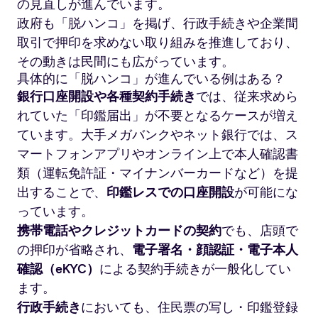
の見直しが進んでいます。
政府も「脱ハンコ」を掲げ、行政手続きや企業間
取引で押印を求めない取り組みを推進しており、
その動きは民間にも広がっています。
具体的に「脱ハンコ」が進んでいる例はある？
銀行口座開設や各種契約手続き
では、従来求めら
れていた「印鑑届出」が不要となるケースが増え
ています。大手メガバンクやネット銀行では、ス
マートフォンアプリやオンライン上で本人確認書
類（運転免許証・マイナンバーカードなど）を提
出することで、
印鑑レスでの口座開設
が可能にな
っています。
携帯電話やクレジットカードの契約
でも、店頭で
の押印が省略され、
電子署名・顔認証・電子本人
確認（eKYC）
による契約手続きが一般化してい
ます。
行政手続き
においても、住民票の写し・印鑑登録