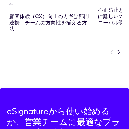
ー
み
ド
不正防止と顧
に
顧客体験（CX）向上のカギは部門
に難しいのか？
コ
連携｜チームの方向性を揃える方
ローバル調査
ピ
法
ー
Previous
Next
eSignatureから使い始める
か、営業チームに最適なプラ