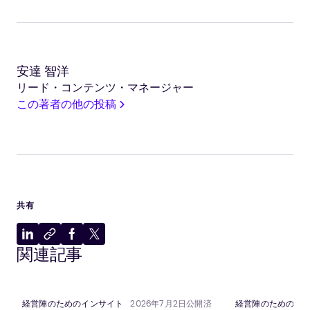
安達 智洋
リード・コンテンツ・マネージャー
この著者の他の投稿
共有
LinkedIn
ク
Facebook
X
関連記事
に
リ
に
に
共
ッ
共
共
有
プ
有
有
ボ
経営陣のためのインサイト
2026年7月2日公開済
経営陣のためのイ