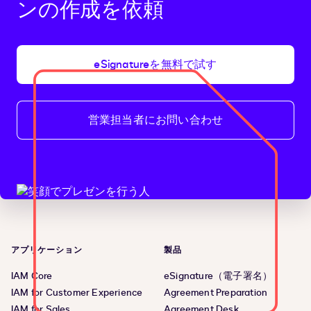
ンの作成を依頼
ー
eSignatureを無料で試す
営業担当者にお問い合わせ
アプリケーション
製品
IAM Core
eSignature（電子署名）
IAM for Customer Experience
Agreement Preparation
IAM for Sales
Agreement Desk