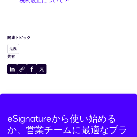
新しいタブで開く
税制改正について
関連トピック
法務
共有
LinkedIn
ク
Facebook
X
に
リ
に
に
共
ッ
共
共
有
プ
有
有
ボ
ー
ド
eSignatureから使い始める
に
コ
か、営業チームに最適なプラ
ピ