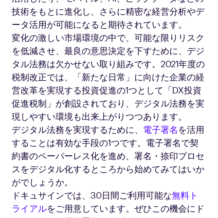
技術をもとに進化し、さらに精密な経営分析やデ
ータ活用が可能になると期待されています。
変化の激しい市場環境の中で、可能な限りリスク
を低減させ、最良の意思決定を下すために、デジ
タル法務は欠かせない取り組みです。2021年度の
税制改正では、「新たな日常」に向けた企業の経
営改革を実現する投資促進の1つとして「DX投資
促進税制」が創設されており、デジタル法務を実
現しやすい環境も出来上がりつつあります。
デジタル法務を実現するために、
電子署名
を活用
することは有効な手段の1つです。電子署名で契
約書のペーパーレス化を進め、署名・捺印プロセ
スをデジタル化するところから始めてみてはいか
がでしょうか。
ドキュサインでは、30日間ご利用可能な
無料ト
ライアル
をご用意しています。ぜひこの機会にド