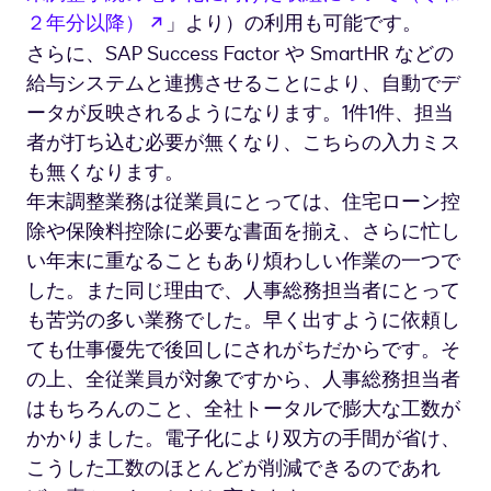
新しいタブで開く
２年分以降）
」より）の利用も可能です。
さらに、SAP Success Factor や SmartHR などの
給与システムと連携させることにより、自動でデ
ータが反映されるようになります。1件1件、担当
者が打ち込む必要が無くなり、こちらの入力ミス
も無くなります。
年末調整業務は従業員にとっては、住宅ローン控
除や保険料控除に必要な書面を揃え、さらに忙し
い年末に重なることもあり煩わしい作業の一つで
した。また同じ理由で、人事総務担当者にとって
も苦労の多い業務でした。早く出すように依頼し
ても仕事優先で後回しにされがちだからです。そ
の上、全従業員が対象ですから、人事総務担当者
はもちろんのこと、全社トータルで膨大な工数が
かかりました。電子化により双方の手間が省け、
こうした工数のほとんどが削減できるのであれ