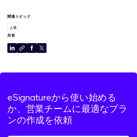
関連トピック
人事
共有
LinkedIn
ク
Facebook
X
に
リ
に
に
共
ッ
共
共
有
プ
有
有
ボ
ー
ド
eSignatureから使い始める
に
コ
か、営業チームに最適なプラ
ピ
ンの作成を依頼
ー