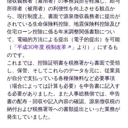
徴収義務者（雇用者）の事務負担を軽減し、給与
所得者（被用者）の利便性を向上させる観点か
ら、現行制度上、書面で源泉徴収義務者に提出が
されている生命保険料控除、地震保険料控除及び
住宅ローン控除に係る年末調整関係書類につい
て、電磁的方法による提出（電子的提出）を可能
新しいタブで開く
（「
平成30年度 税制改革
」より）」にするも
のです。
これまでは、控除証明書を税務署から書面で受領
し、保管、そしてこれらのデータを元に、従業員
が自分で支払っている各種保険料など必要事項
（場合によっては計算も必要）を申告書に記入す
る必要がありました。また人事総務側では、申告
書の配布・回収や記入内容の確認、源泉徴収税の
納付および税務署等への書類提出といった業務が
発生していました。