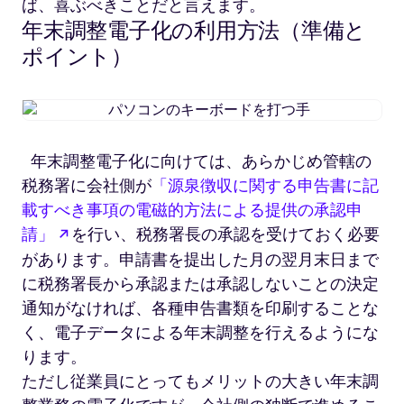
ば、喜ぶべきことだと言えます。
年末調整電子化の利用方法（準備と
ポイント）
パ
ソ
コ
年末調整電子化に向けては、あらかじめ管轄の
ン
税務署に会社側が
「源泉徴収に関する申告書に記
の
キ
載すべき事項の電磁的方法による提供の承認申
ー
新しいタブで開く
請」
を行い、税務署長の承認を受けておく必要
ボ
があります。申請書を提出した月の翌月末日まで
ー
に税務署長から承認または承認しないことの決定
ド
通知がなければ、各種申告書類を印刷することな
を
打
く、電子データによる年末調整を行えるようにな
つ
ります。
手
ただし従業員にとってもメリットの大きい年末調