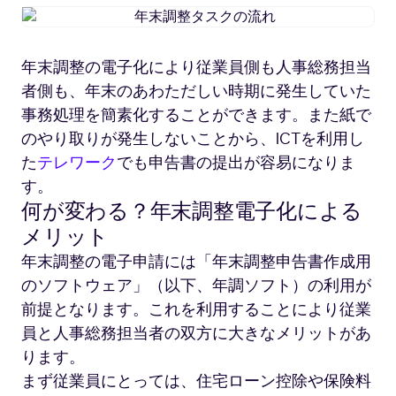
年
末
調
年末調整の電子化により従業員側も人事総務担当
整
者側も、年末のあわただしい時期に発生していた
タ
ス
事務処理を簡素化することができます。また紙で
ク
のやり取りが発生しないことから、ICTを利用し
の
た
テレワーク
でも申告書の提出が容易になりま
流
す。
れ
何が変わる？年末調整電子化による
メリット
年末調整の電子申請には「年末調整申告書作成用
のソフトウェア」（以下、年調ソフト）の利用が
前提となります。これを利用することにより従業
員と人事総務担当者の双方に大きなメリットがあ
ります。
まず従業員にとっては、住宅ローン控除や保険料