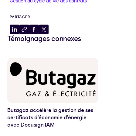
Gestion du cycle de vie des contrats
PARTAGER
Partager
Copier
Partager
Partager
Témoignages connexes
sur
dans
sur
sur
LinkedIn
le
Facebook
X
presse-
papiers
Butagaz accélère la gestion de ses
certificats d’économie d’énergie
avec Docusign IAM