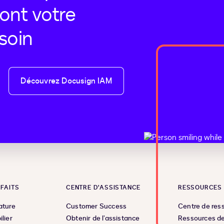
ont votre
soin
Découvrez Docusign IAM
RFAITS
CENTRE D’ASSISTANCE
RESSOURCES
ature
Customer Success
Centre de res
ilier
Obtenir de l’assistance
Ressources de