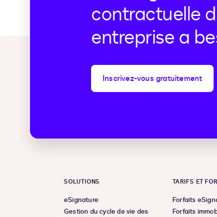
contractuelle d
entreprise a be
Inscrivez-vous gratuitement
SOLUTIONS
TARIFS ET FO
eSignature
Forfaits eSign
Gestion du cycle de vie des
Forfaits immob