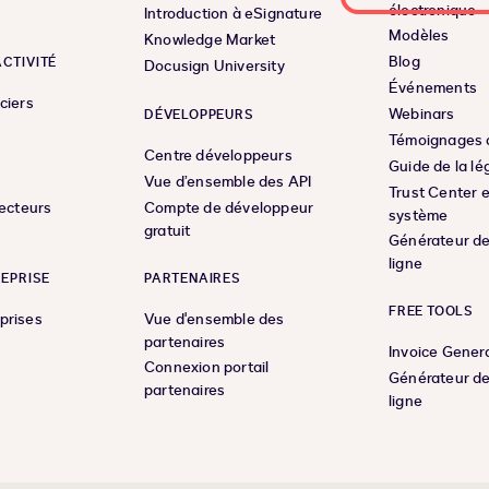
électronique
Introduction à eSignature
Modèles
Knowledge Market
Blog
CTIVITÉ
Docusign University
Événements
ciers
Webinars
DÉVELOPPEURS
Témoignages c
Centre développeurs
Guide de la lé
Vue d’ensemble des API
Trust Center e
secteurs
Compte de développeur
système
gratuit
Générateur de
ligne
REPRISE
PARTENAIRES
FREE TOOLS
prises
Vue d'ensemble des
partenaires
Invoice Gener
Connexion portail
Générateur de
partenaires
ligne