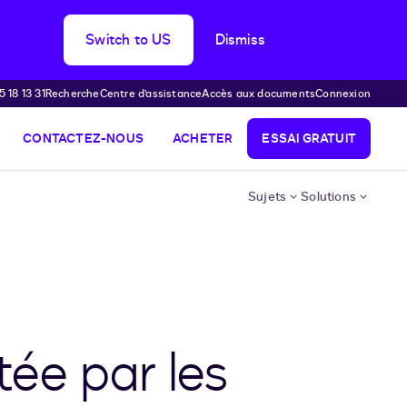
Switch to US
Dismiss
 18 13 31
Recherche
Centre d’assistance
Accès aux documents
Connexion
CONTACTEZ-NOUS
ACHETER
ESSAI GRATUIT
Sujets
Solutions
tée par les