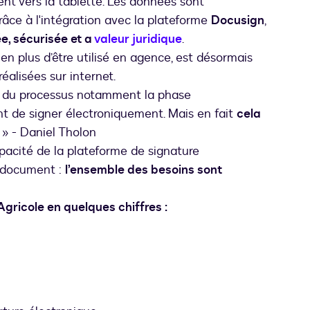
ent vers la tablette. Les données sont
Grâce à l'intégration avec la plateforme
Docusign
,
e, sécurisée et a
valeur juridique
.
en plus d’être utilisé en agence, est désormais
éalisées sur internet.
é du processus notamment la phase
t de signer électroniquement. Mais en fait
cela
. » - Daniel Tholon
capacité de la plateforme de signature
e document :
l’ensemble des besoins sont
gricole en quelques chiffres :