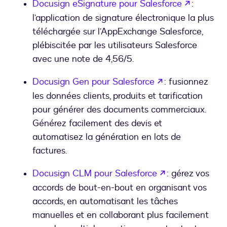
s’ouvre 
Docusign eSignature pour Salesforce
:
l’application de signature électronique la plus
téléchargée sur l’AppExchange Salesforce,
plébiscitée par les utilisateurs Salesforce
avec une note de 4,56/5.
s’ouvre dans un
Docusign Gen pour Salesforce
: fusionnez
les données clients, produits et tarification
pour générer des documents commerciaux.
Générez facilement des devis et
automatisez la génération en lots de
factures.
s’ouvre dans u
Docusign CLM pour Salesforce
: gérez vos
accords de bout-en-bout en organisant vos
accords, en automatisant les tâches
manuelles et en collaborant plus facilement