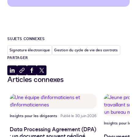
SUJETS CONNEXES
Signature électronique
Gestion du cycle de vie des contrats
PARTAGER
Partager
Copier
Partager
Partager
Articles connexes
sur
dans
sur
sur
LinkedIn
le
Facebook
X
presse-
papiers
Insights pour les dirigeants
Publié le 30 juin 2026
Insights pour les d
Data Processing Agreement (DPA)
: un document souvent négligé,
Document pro