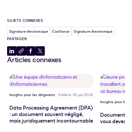
SUJETS CONNEXES
Signature électronique
Confiance
Signature électronique
PARTAGER
Partager
Copier
Partager
Partager
Articles connexes
sur
dans
sur
sur
LinkedIn
le
Facebook
X
presse-
papiers
Insights pour les dirigeants
Publié le 30 juin 2026
Insights pour les d
Data Processing Agreement (DPA)
: un document souvent négligé,
Document pro
mais juridiquement incontournable
vous devez sa