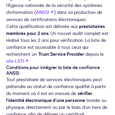
l’Agence nationale de la sécurité des systèmes
s’ouvre dans un nouvel onglet
d’information (
ANSSI
) dans sa production de
services de certifications électroniques.
Cette qualification est délivrée aux
prestataires
membres pour 2 ans
. Un nouvel audit complet est
réalisé tous les 2 ans pour vérification. La liste de
confiance est accessible à tous ceux qui
recherchent un
Trust Service Provider
depuis le
s’ouvre dans un nouvel onglet
site LSTI
.
Conditions pour intégrer la liste de confiance
ANSSI
Tout prestataire de services électroniques peut
prétendre au statut de confiance qualifié à partir
du moment où il est en mesure de
vérifier
l’identité électronique d’une personne
morale ou
physique, directement ou par le biais d’un tiers de
confiance, afin de délivrer un certificat