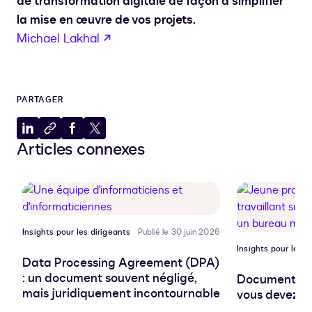
de transformation digitale de façon à simplifier
la mise en œuvre de vos projets.
s’ouvre dans un nouvel onglet
Michael Lakhal
PARTAGER
Partager
Copier
Partager
Partager
Articles connexes
sur
dans
sur
sur
LinkedIn
le
Facebook
X
presse-
papiers
Insights pour les dirigeants
Publié le 30 juin 2026
Insights pour les d
Data Processing Agreement (DPA)
: un document souvent négligé,
Document pro
mais juridiquement incontournable
vous devez sa