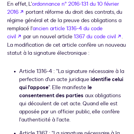
En effet, L'
ordonnance n° 2016-131 du 10 février
s’ouvre dans un nouvel onglet
2016
portant réforme du droit des contrats, du
régime général et de la preuve des obligations a
remplacé l'
ancien article 1316-4 du code
s’ouvre dans un nouvel onglet
s’ouv
civil
par un nouvel article
1367 du code civil
.
La modification de cet article confère un nouveau
statut à la signature électronique :
Article 1316-4 : "La signature nécessaire à la
perfection d'un acte juridique
identifie celui
qui l'appose
". Elle manifeste
le
consentement des parties
aux obligations
qui découlent de cet acte. Quand elle est
apposée par un officier public, elle confère
l'authenticité à l'acte.
Article 1367 : "La signature nécessaire à la