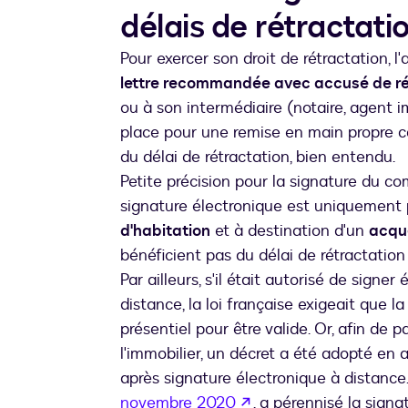
délais de rétractati
Pour exercer son droit de rétractation, 
lettre recommandée avec accusé de r
ou à son intermédiaire (notaire, agent im
place pour une remise en main propre co
du délai de rétractation, bien entendu.
Petite précision pour la signature du co
signature électronique est uniquement 
d'habitation
et à destination d'un
acqué
bénéficient pas du délai de rétractation 
Par ailleurs, s'il était autorisé de sig
distance, la loi française exigeait que l
présentiel pour être valide. Or, afin de p
l'immobilier, un décret a été adopté en 
après signature électronique à distance.
s’ouvre dans un nouve
novembre 2020
, a pérennisé la sign