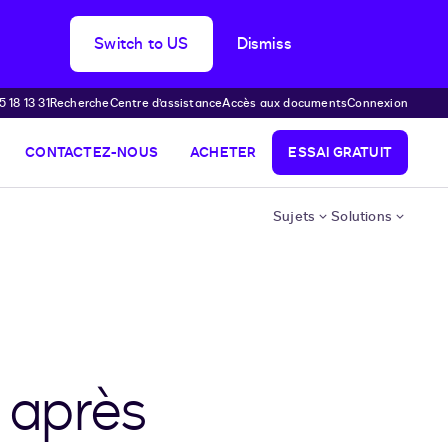
Switch to US
Dismiss
 18 13 31
Recherche
Centre d’assistance
Accès aux documents
Connexion
CONTACTEZ-NOUS
ACHETER
ESSAI GRATUIT
Sujets
Solutions
n après