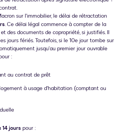
contrat.
ans un nouvel onglet
Macron sur l'immobilier, le délai de rétractation
urs
. Ce délai légal commence à compter de la
et des documents de copropriété, si justifiés. Il
es jours fériés. Toutefois, si le 10e jour tombe sur
utomatiquement jusqu'au premier jour ouvrable
pour :
nt au contrat de prêt
n logement à usage d'habitation (comptant ou
duelle
à
14 jours
pour :