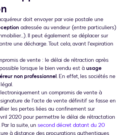
on
l'acquéreur doit envoyer par voie postale une
éception
adressée au vendeur (entre particuliers)
mobilier...). Il peut également se déplacer sur
ntre une décharge. Tout cela, avant l'expiration
mpromis de vente : le délai de rétraction après
possible lorsque le bien vendu est à
usage
reur non professionnel
. En effet, les sociétés ne
légal.
ner électroniquement un compromis de vente à
a signature de l'acte de vente définitif se fasse en
allier les pertes liées au confinement sur
avril 2020 pour permettre le délai de rétractation
 Par la suite, un
second décret datant du 20
l onglet
ature à distance des procurations authentiques