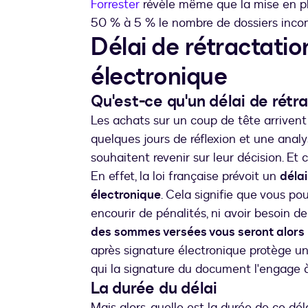
Forrester
révèle même que la mise en pla
50 % à 5 % le nombre de dossiers incompl
Délai de rétractatio
électronique
Qu'est-ce qu'un délai de rétr
Les achats sur un coup de tête arriven
quelques jours de réflexion et une ana
souhaitent revenir sur leur décision. Et c
En effet, la loi française prévoit un
délai
électronique
. Cela signifie que vous po
encourir de pénalités, ni avoir besoin de
des sommes versées vous seront alors
après signature électronique protège un
qui la signature du document l'engage à
La durée du délai
Mais alors, quelle est la durée de ce dé