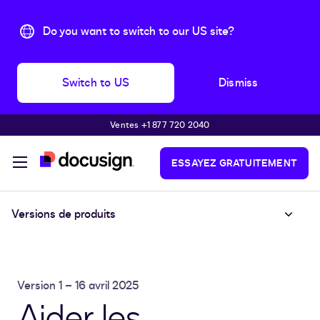
Do you want to switch to our US site?
Switch to US
Dismiss
Ventes +1 877 720 2040
Passer au contenu principal
ESSAYEZ GRATUITEMENT
Versions de produits
Version 1 – 16 avril 2025
Aider les