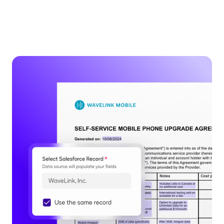
la
vidéo