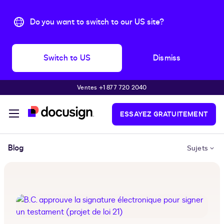
Do you want to switch to our US site?
Switch to US
Dismiss
Ventes +1 877 720 2040
Passer au contenu principal
ESSAYEZ GRATUITEMENT
Blog
Sujets