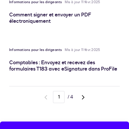
Informations pour les dirigeants
Mis à jour 11 févr. 2025
Comment signer et envoyer un PDF
électroniquement
Informations pour les dirigeants
Mis à jour 11 févr. 2025
Comptables : Envoyez et recevez des
formulaires T183 avec eSignature dans ProFile
/
4
Go
Go
to
to
previous
next
page
page,
page